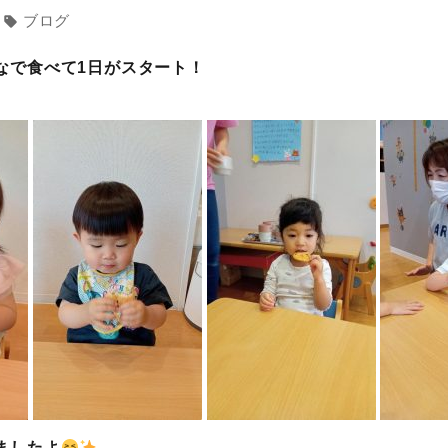
｜
ブログ
sell
なで食べて1日がスタート！
ましたよ