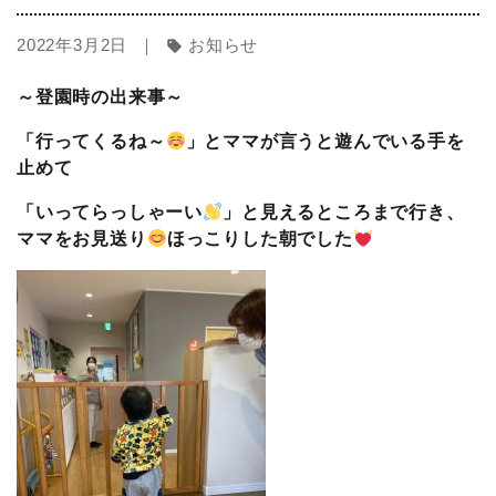
2022年3月2日 ｜
お知らせ
sell
～登園時の出来事～
「行ってくるね～
」とママが言うと遊んでいる手を
止めて
「いってらっしゃーい
」と見えるところまで行き、
ママをお見送り
ほっこりした朝でした