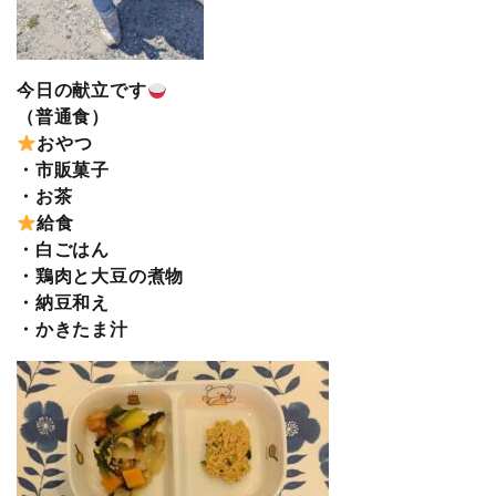
今日の献立です
（普通食）
おやつ
・市販菓子
・お茶
給食
・白ごはん
・鶏肉と大豆の煮物
・納豆和え
・かきたま汁