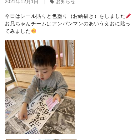
2021年12月1日 ｜
お知らせ
sell
今日はシール貼りと色塗り（お絵描き）をしました
お兄ちゃんチームはアンパンマンのあいうえおに貼っ
てみました